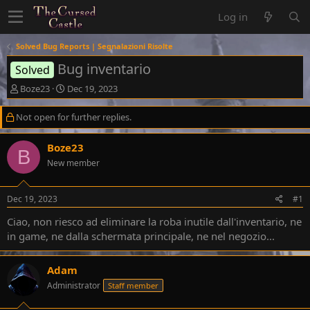
Log in
Solved Bug Reports | Segnalazioni Risolte
Bug inventario
Solved
T
S
Boze23
Dec 19, 2023
h
t
r
a
Not open for further replies.
e
r
a
t
Boze23
d
d
B
s
a
New member
t
t
a
e
Dec 19, 2023
#1
r
t
Ciao, non riesco ad eliminare la roba inutile dall'inventario, ne
e
in game, ne dalla schermata principale, ne nel negozio...
r
Adam
Administrator
Staff member