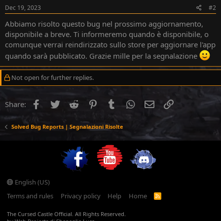
Dec 19, 2023
#2
Abbiamo risolto questo bug nel prossimo aggiornamento,
disponibile a breve. Ti informeremo quando è disponibile, o
comunque verrai reindirizzato sullo store per aggiornare l'app
quando sarà pubblicato. Grazie mille per la segnalazione
Not open for further replies.
Facebook
Twitter
Reddit
Pinterest
Tumblr
WhatsApp
Email
Link
Share:
Solved Bug Reports | Segnalazioni Risolte
YouTube
English (US)
Terms and rules
Privacy policy
Help
Home
R
S
S
The Cursed Castle Official. All Rights Reserved.