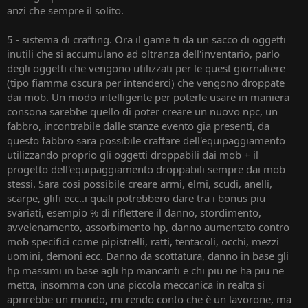
anzi che sempre il solito.
5 - sistema di crafting. Ora il game ti da un sacco di oggetti
inutili che si accumulano ad oltranza dell'inventario, parlo
degli oggetti che vengono utilizzati per le quest giornaliere
(tipo fiamma oscura per intenderci) che vengono droppate
dai mob. Un modo intelligente per poterle usare in maniera
consona sarebbe quello di poter creare un nuovo npc, un
fabbro, incontrabile dalle stanze evento gia presenti, da
questo fabbro sara possibile craftare dell'equipaggiamento
utilizzando proprio gli oggetti droppabili dai mob + il
progetto dell'equipaggiamento droppabili sempre dai mob
stessi. Sara cosi possibile creare armi, elmi, scudi, anelli,
scarpe, glifi ecc..i quali potrebbero dare tra i bonus piu
svariati, esempio % di riflettere il danno, stordimento,
avvelenamento, assorbimento hp, danno aumentato contro
mob specifici come pipistrelli, ratti, tentacoli, occhi, mezzi
uomini, demoni ecc. Danno da scottatura, danno in base gli
hp massimi in base agli hp mancanti e chi piu ne ha piu ne
metta, insomma con una piccola meccanica in realta si
aprirebbe un mondo, mi rendo conto che è un lavorone, ma