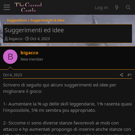
Log in
Suggestions | Suggerimenti & Idee
Suggerimenti ed idee
T
S
bigacco
Oct 4, 2023
h
t
r
a
bigacco
B
e
r
New member
a
t
d
d
s
a
Oct 4, 2023
#1
t
t
a
e
Scrivero di seguito qui alcuni suggerimenti ed idee per
r
migliorare il gioco:
t
e
1- Aumentare la % up delle skill leggendarie, 1% rasenta quasi
r
l'impossibile, 5% mi sembra piu appropriato.
2- Siccome ci sono diverse stanze favorevoli ai mob con
attacco e hp aumentati propongo di inserire anche stanze con