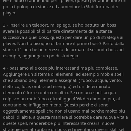
HP e attacco aumentati per i player, questo per aumentare un
po la tipologia di stanze ed aumentare la % di fortuna dei
player.
3 - inserire un teleport, mi spiego, se ho battuto un boss
avere la possibilitá di partire direttamente dalla stanza
successiva a quel boss, questo per dare un po di strategia ai
player. Non ho bisogno di farmare il primo boss? Parto dalla
stanza 11 perche ho necessita di farmare il secondo boss ad
esempio, aggiunge un po di strategia.
4 - passiamo alle cose piu interessanti ma piu complesse.
Aggiungere un sistema di elementi, ad esempio mob e spell
che abbiano degli elementi assegnati ( fuoco, acqua, vento,
elettrico, luce, ombra ad esempio) ed un determinato
elemento è forre contro un altro. Se con una spell acqua
colpisco un mob fuoco gli infliggo 40% dei danni in piu, al
contrario ne infliggero meno. Questo perche ci sono
oggettivamente spell che non si usano mai perche molto piu
deboli di altre, a questa maniera si potrebbe dare nuova vita a
queste spell, renderebbe piu interessante crearsi nuove
strategie per affrontare un boss ed inventarsi diversi skill set