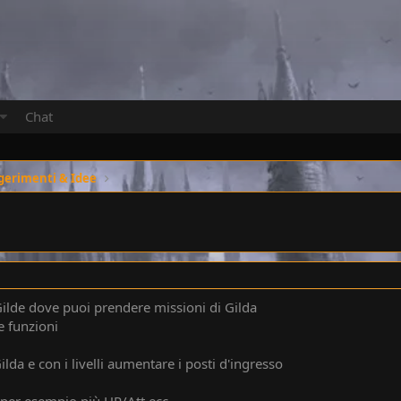
Chat
gerimenti & Idee
Gilde dove puoi prendere missioni di Gilda
e funzioni
lda e con i livelli aumentare i posti d'ingresso
 per esempio più HP/Att ecc