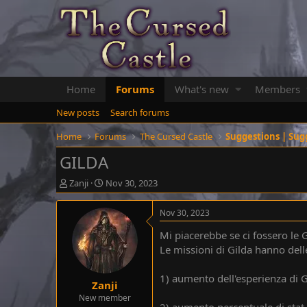
Home
Forums
What's new
Members
New posts
Search forums
Home
Forums
The Cursed Castle
Suggestions | Sug
GILDA
T
S
Zanji
Nov 30, 2023
h
t
r
a
Nov 30, 2023
e
r
a
t
Mi piacerebbe se ci fossero le 
d
d
Le missioni di Gilda hanno dell
s
a
t
t
1) aumento dell'esperienza di Gi
a
e
Zanji
r
New member
t
2) aumento percentuale di stat