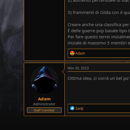
e
r
3) frammenti di Gilda con il qua
Creare anche una classifica per 
È delle guerre pvp basate tipo 
Per fare questo terrei inizialm
iniziale di massimo 5 membri e 
R
Adam
e
a
c
Nov 30, 2023
t
i
Ottima idea, ci vorrà un bel p
o
n
s
:
Adam
Administrator
R
Zanji
Staff member
e
a
c
t